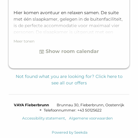
Hier komen avontuur en relaxen samen. De suite
met één slaapkamer, gelegen in de buitenfaciliteit,
is de perfecte accommodatie voor maximaal vier
personen. De slaapkamer is uitgerust met een
king-size tweepersoonsbed, en in de woonruimte
Meer tonen
staat een comfortabele slaapbank voor twee extra
Show room calendar
gasten. Omdat de suite perfect is afgestemd op
alle behoeften, beschikt het over een eigen
badkamer en een privé terras. Het hoofdgebouw
ligt op slechts een paar stappen afstand van de
Not found what you are looking for? Click here to
buitenfaciliteit, mooi meegenomen voor een frisse
see all our offers
neus onderweg.
VAYA Fieberbrunn
Brunnau 30
Fieberbrunn
Oostenrijk
Telefoonnummer
:
+43 50125622
Accessibility statement
Algemene voorwaarden
Powered by Seekda