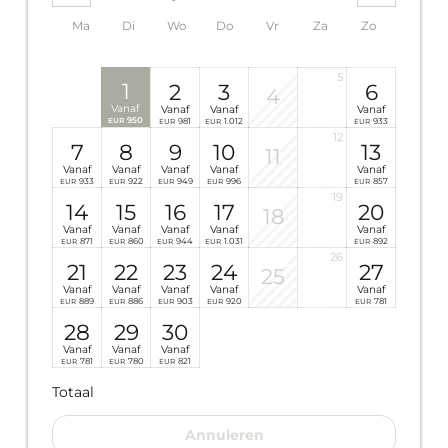
Ma
Di
Wo
Do
Vr
Za
Zo
5
1
2
3
6
4
Vanaf
Vanaf
Vanaf
Vanaf
950
981
1.012
933
EUR
EUR
EUR
EUR
12
7
8
9
10
13
11
Vanaf
Vanaf
Vanaf
Vanaf
Vanaf
933
922
949
996
857
EUR
EUR
EUR
EUR
EUR
19
14
15
16
17
20
18
Vanaf
Vanaf
Vanaf
Vanaf
Vanaf
871
860
944
1.031
892
EUR
EUR
EUR
EUR
EUR
26
21
22
23
24
27
25
Vanaf
Vanaf
Vanaf
Vanaf
Vanaf
889
886
903
920
781
EUR
EUR
EUR
EUR
EUR
28
29
30
Vanaf
Vanaf
Vanaf
781
780
821
EUR
EUR
EUR
Totaal
Annuleren