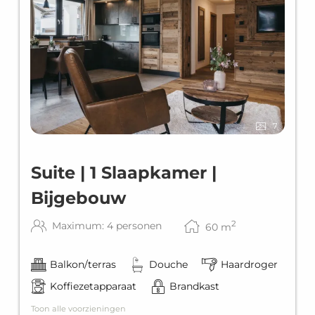
7
Suite | 1 Slaapkamer |
Bijgebouw
2
Maximum: 4 personen
60
m
Balkon/terras
Douche
Haardroger
Koffiezetapparaat
Brandkast
Toon alle voorzieningen