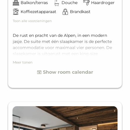
Balkon/terras
Douche
Haardroger
Koffiezetapparaat
Brandkast
Toon alle voorzieningen
De rust en pracht van de Alpen, in een modern
jasje. De suite met één slaapkamer is de perfecte
accommodatie voor maximaal vier personen. De
slaapkamer is uitgerust met een king-size
tweepersoonsbed, en in de woonruimte staat een
Meer tonen
comfortabele slaapbank voor twee extra gasten.
Show room calendar
Omdat de suite perfect is afgestemd op alle
behoeften, beschikt het over een eigen badkamer
en een privébalkon.