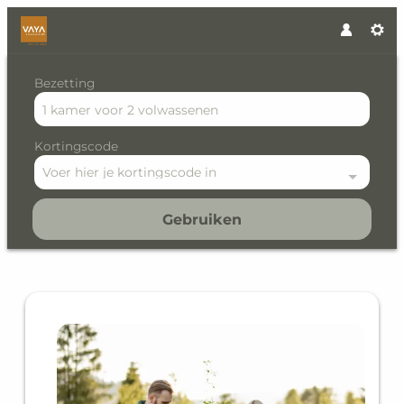
Bezetting
1 kamer
voor
2 volwassenen
Kortingscode
Voer hier je kortingscode in
Gebruiken
Offer details of VAYA Hotel 