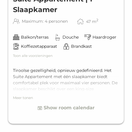
Slaapkamer
2
Maximum: 4 personen
47
m
Balkon/terras
Douche
Haardroger
Koffiezetapparaat
Brandkast
Toon alle voorzieningen
Tiroolse gezelligheid, opnieuw gedefinieerd. Het
Suite Appartement met één slaapkamer biedt
comfortabel plek voor maximaal vier personen. De
slaapkamer beschikt over een king-size
tweepersoonsbed, en in de woonruimte staat een
Meer tonen
comfortabele slaapbank voor twee extra gasten.
Show room calendar
Daarnaast zijn er een eigen badkamer, een volledig
uitgeruste keuken en een privébalkon.