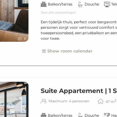
Balkon/terras
Douche
Tel
Toon alle voorzieningen
Een tijdelijk thuis, perfect voor bergav
personen zorgt voor vertrouwd comfort en
tweepersoonsbed, een privébalkon en een
voor twee.
6
Show room calendar
Suite Appartement | 1
2
Maximum: 4 personen
47
m
Balkon/terras
Douche
Ha