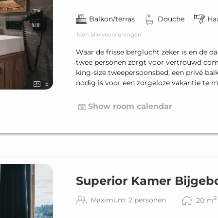
Balkon/terras
Douche
Ha
Toon alle voorzieningen
Waar de frisse berglucht zeker is en de d
twee personen zorgt voor vertrouwd com
king-size tweepersoonsbed, een privé bal
nodig is voor een zorgeloze vakantie te 
5
Show room calendar
Superior Kamer Bijge
2
Maximum: 2 personen
20
m