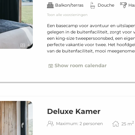
Balkon/terras
Douche
Ha
Toon alle voorzieningen
Een basecamp voor avontuur en uitslapen
gelegen in de buitenfaciliteit, zorgt voo
een king-size tweepersoonsbed, een eigen
perfecte vakantie voor twee. Het hoofdge
6
van de buitenfaciliteit, mooi meegenome
Show room calendar
Deluxe Kamer
2
Maximum: 2 personen
25
m