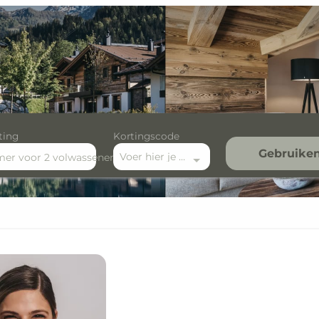
ting
Kortingscode
Gebruike
Voer hier je kortingscode in
mer
voor
2 volwassenen