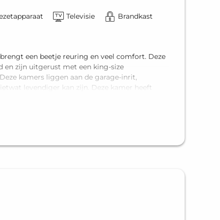
iezetapparaat
Televisie
Brandkast
rengt een beetje reuring en veel comfort. Deze
en zijn uitgerust met een king-size
eze kamers liggen aan de garage-inrit,
etwat levendiger kan zijn. Deze kamer heeft