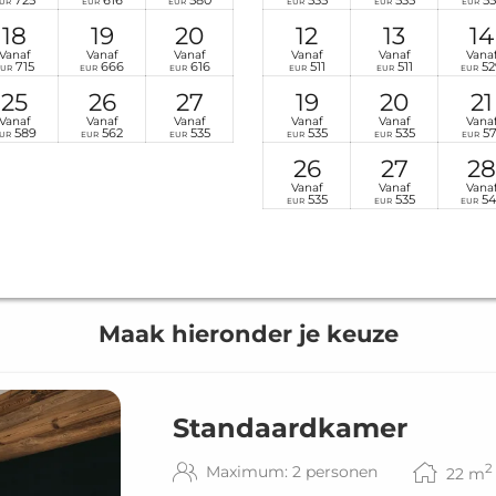
725
616
580
535
535
55
UR
EUR
EUR
EUR
EUR
EUR
18
19
20
12
13
14
Vanaf
Vanaf
Vanaf
Vanaf
Vanaf
Vana
715
666
616
511
511
52
EUR
EUR
EUR
EUR
EUR
EUR
25
26
27
19
20
21
Vanaf
Vanaf
Vanaf
Vanaf
Vanaf
Vana
589
562
535
535
535
57
UR
EUR
EUR
EUR
EUR
EUR
26
27
28
Vanaf
Vanaf
Vana
535
535
54
EUR
EUR
EUR
Maak hieronder je keuze
Standaardkamer
2
Maximum: 2 personen
22
m