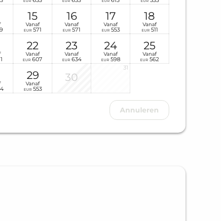
3
633
633
615
535
EUR
EUR
EUR
EUR
15
16
17
18
f
Vanaf
Vanaf
Vanaf
Vanaf
9
571
571
553
511
EUR
EUR
EUR
EUR
22
23
24
25
f
Vanaf
Vanaf
Vanaf
Vanaf
1
607
634
598
562
EUR
EUR
EUR
EUR
31
29
30
f
Vanaf
4
553
EUR
Annuleren