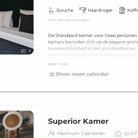
Douche
Haardroger
Koff
Toon alle voorzieningen
De Standaard kamer voor twee personen b
kamers bevinden zich op de begane grond 
tweepersoonsbed en een privébadkamer. D
3
waardoor het hier tijdens piekmomenten i
geen balkon.
Meer tonen
Show room calendar
Superior Kamer
2
Maximum: 2 personen
22
m