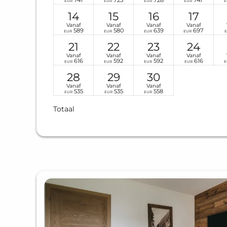
741
725
728
747
EUR
EUR
EUR
EUR
E
14
15
16
17
Vanaf
Vanaf
Vanaf
Vanaf
589
580
639
697
EUR
EUR
EUR
EUR
21
22
23
24
Vanaf
Vanaf
Vanaf
Vanaf
616
592
592
616
EUR
EUR
EUR
EUR
E
28
29
30
Vanaf
Vanaf
Vanaf
535
535
558
EUR
EUR
EUR
Totaal