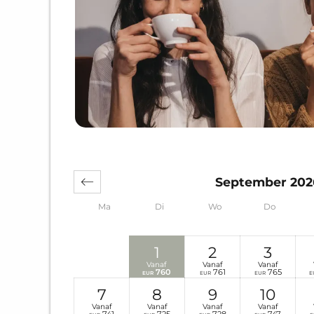
September 202
Ma
Di
Wo
Do
1
2
3
Vanaf
Vanaf
Vanaf
760
761
765
EUR
EUR
EUR
E
7
8
9
10
Vanaf
Vanaf
Vanaf
Vanaf