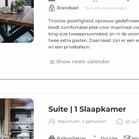
Brandkast
Toon alle voorzieningen
Tiroolse gezelligheid, opnieuw gedefinie
biedt comfortabel plek voor maximaal vi
king-size tweepersoonsbed, en in de woo
6
twee extra gasten. Daarnaast zijn er een 
en een privébalkon.
Show room calendar
Suite | 1 Slaapkamer
2
Maximum: 4 personen
47
m
Balkon/terras
Douche
Ha